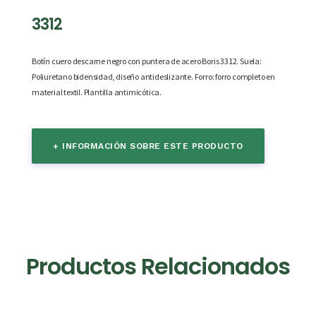
3312
Botín cuero descarne negro con puntera de acero Boris 3312.
Suela:
Poliuretano bidensidad, diseño antideslizante.
Forro: forro completo en
material textil.
Plantilla antimicótica.
+ INFORMACIÓN SOBRE ESTE PRODUCTO
Productos Relacionados